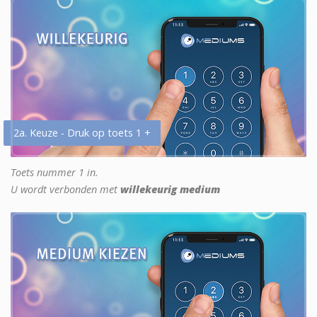
2a. Keuze - Druk op toets 1 +
Toets nummer 1 in.
U wordt verbonden met
willekeurig medium