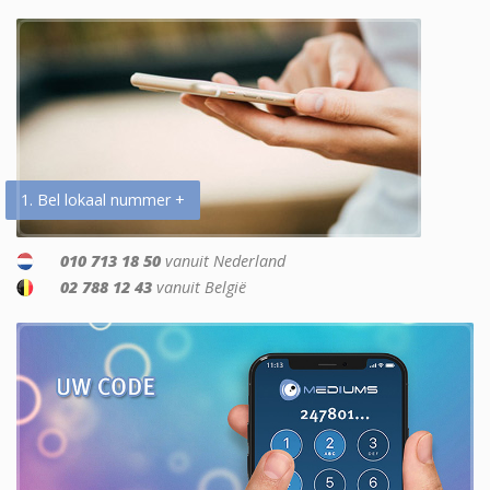
1. Bel lokaal nummer +
010 713 18 50
vanuit Nederland
02 788 12 43
vanuit België