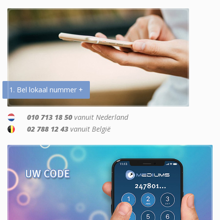
1. Bel lokaal nummer +
010 713 18 50
vanuit Nederland
02 788 12 43
vanuit België