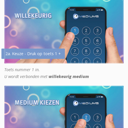
2a. Keuze - Druk op toets 1 +
Toets nummer 1 in.
U wordt verbonden met
willekeurig medium