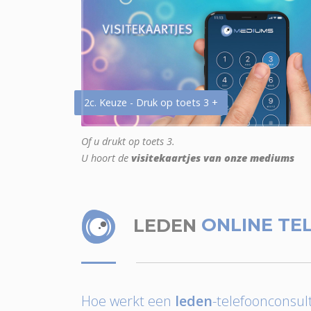
2c. Keuze - Druk op toets 3 +
Of u drukt op toets 3.
U hoort de
visitekaartjes van onze mediums
LEDEN
ONLINE TE
Hoe werkt een
leden
-telefoonconsult