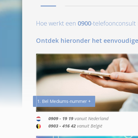
Hoe werkt een
0900
-telefoonconsul
Ontdek hieronder het eenvoudige
1. Bel Mediums-nummer +
0909 - 19 19
vanuit Nederland
0903 - 416 42
vanuit België