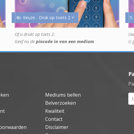
4b. Keuze - Druk op toets 2 +
5.
Of u drukt op toets 2.
Uw
Geef nu de
pincode in van een medium
U 
P
Pa
eken
Mediums bellen
Uw
Belverzoeken
nt
Kwaliteit
Contact
oorwaarden
Disclaimer