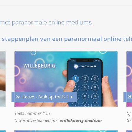
t met paranormale online mediums.
 stappenplan van een paranormaal online tel
2a. Keuze - Druk op toets 1 +
2b
Toets nummer 1 in.
Of 
U wordt verbonden met
willekeurig medium
Ge