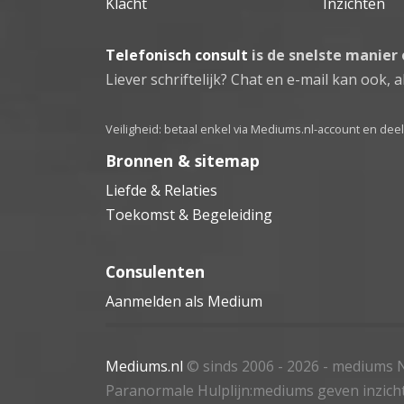
Klacht
Inzichten
Telefonisch consult
is de snelste manier
Liever schriftelijk? Chat en e-mail kan ook, al
Veiligheid: betaal enkel via Mediums.nl-account en de
Bronnen & sitemap
Liefde & Relaties
Toekomst & Begeleiding
Consulenten
Aanmelden als Medium
Mediums.nl
© sinds 2006 - 2026
- mediums N
Paranormale Hulplijn:mediums geven inzich