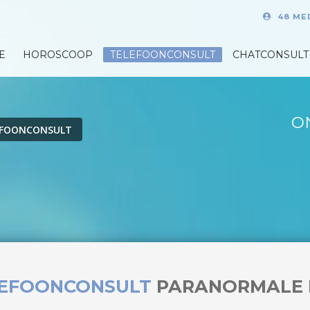
48 ME
E
HOROSCOOP
TELEFOONCONSULT
CHATCONSULT
O
EFOONCONSULT
LEFOONCONSULT
PARANORMALE 