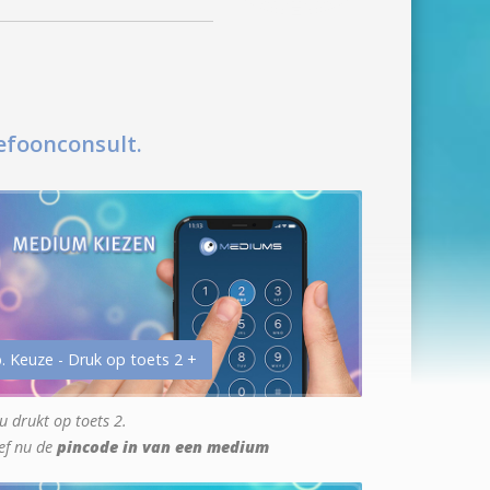
efoonconsult.
. Keuze - Druk op toets 2 +
u drukt op toets 2.
ef nu de
pincode in van een medium