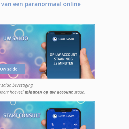
 van een paranormaal online
 Uw saldo +
 saldo bevestiging.
hoort hoeveel
minuten op uw account
staan.