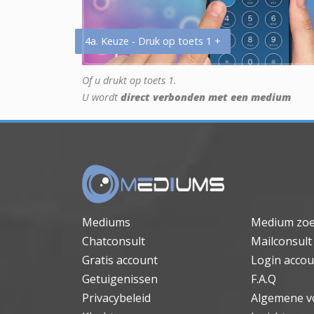
4a. Keuze - Druk op toets 1 +
Of u drukt op toets 1.
U wordt
direct verbonden met een medium
Mediums
Medium zo
Chatconsult
Mailconsult
Gratis account
Login accou
Getuigenissen
F.A.Q
Privacybeleid
Algemene v