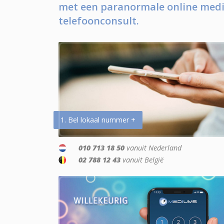
met een paranormale online medi
telefoonconsult.
1. Bel lokaal nummer +
010 713 18 50
vanuit Nederland
02 788 12 43
vanuit België