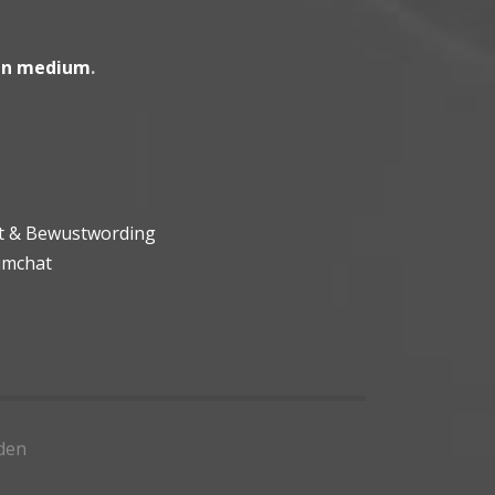
en medium
.
ht & Bewustwording
umchat
den