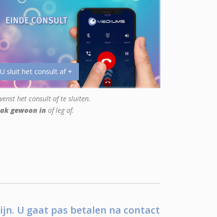
 U sluit het consult af +
enst het consult af te sluiten.
ak gewoon in
of leg af.
ijn. U gaat pas betalen na contact