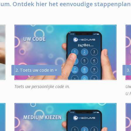
um. Ontdek hier het eenvoudige stappenplan
2. Toets uw code in +
3.
Toets uw persoonlijke code in.
Uw
U 