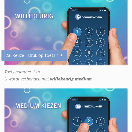
2a. Keuze - Druk op toets 1 +
Toets nummer 1 in.
U wordt verbonden met
willekeurig medium