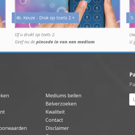
4b. Keuze - Druk op toets 2 +
5.
Of u drukt op toets 2.
Uw
Geef nu de
pincode in van een medium
U 
P
Pa
eken
Mediums bellen
Uw
Belverzoeken
nt
Kwaliteit
Contact
oorwaarden
Disclaimer