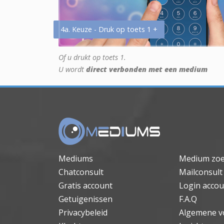
4a. Keuze - Druk op toets 1 +
Of u drukt op toets 1.
U wordt
direct verbonden met een medium
Mediums
Medium zo
Chatconsult
Mailconsult
Gratis account
Login accou
Getuigenissen
F.A.Q
Privacybeleid
Algemene v