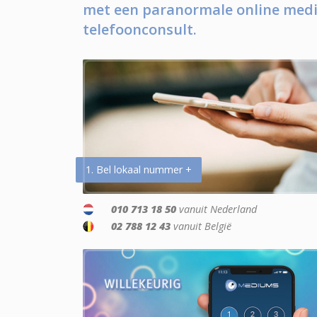
met een paranormale online medi
telefoonconsult.
1. Bel lokaal nummer +
010 713 18 50
vanuit Nederland
02 788 12 43
vanuit België