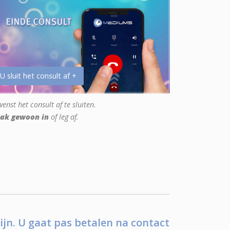
 U sluit het consult af +
enst het consult af te sluiten.
ak gewoon in
of leg af.
ijn. U gaat pas betalen na contact