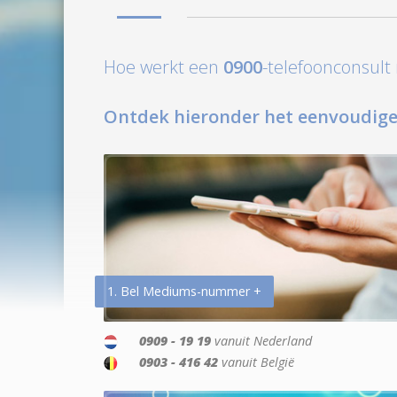
Hoe werkt een
0900
-telefoonconsul
Ontdek hieronder het eenvoudige
1. Bel Mediums-nummer +
0909 - 19 19
vanuit Nederland
0903 - 416 42
vanuit België