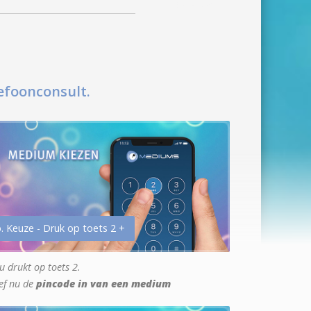
efoonconsult.
. Keuze - Druk op toets 2 +
u drukt op toets 2.
ef nu de
pincode in van een medium