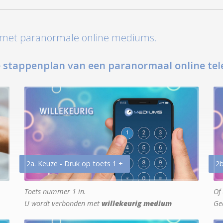
t met paranormale online mediums.
 stappenplan van een paranormaal online tel
2a. Keuze - Druk op toets 1 +
2b
Toets nummer 1 in.
Of 
U wordt verbonden met
willekeurig medium
Ge