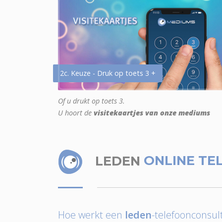
2c. Keuze - Druk op toets 3 +
Of u drukt op toets 3.
U hoort de
visitekaartjes van onze mediums
LEDEN
ONLINE TE
Hoe werkt een
leden
-telefoonconsult