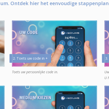
um. Ontdek hier het eenvoudige stappenplan
2. Toets uw code in +
3.
Toets uw persoonlijke code in.
Uw
U 