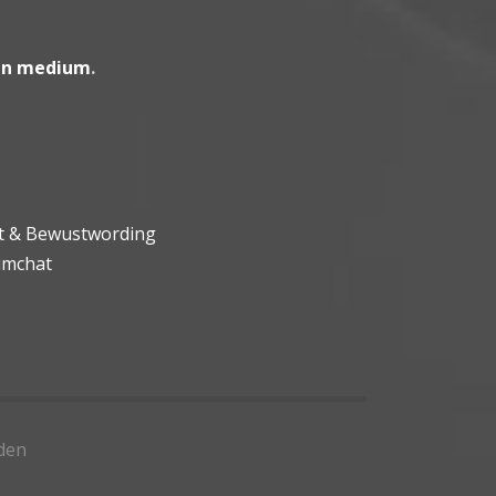
en medium
.
ht & Bewustwording
umchat
den