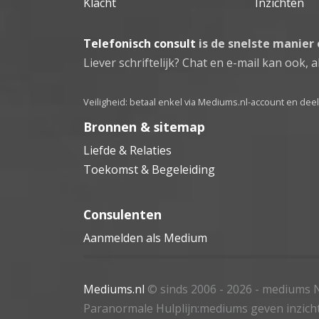
Klacht
Inzichten
Telefonisch consult
is de snelste manier
Liever schriftelijk? Chat en e-mail kan ook, al
Veiligheid: betaal enkel via Mediums.nl-account en de
Bronnen & sitemap
Liefde & Relaties
Toekomst & Begeleiding
Consulenten
Aanmelden als Medium
Mediums.nl
© sinds 2006 - 2026
- mediums N
Paranormale Hulplijn:mediums geven inzich