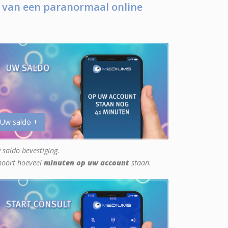
 van een paranormaal online
 Uw saldo +
 saldo bevestiging.
hoort hoeveel
minuten op uw account
staan.