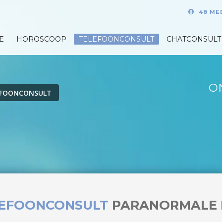
48 ME
E
HOROSCOOP
TELEFOONCONSULT
CHATCONSULT
O
EFOONCONSULT
LEFOONCONSULT
PARANORMALE 