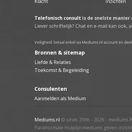
Klacht
Inzichten
Telefonisch consult
is de snelste manier
Liever schriftelijk? Chat en e-mail kan ook, al
Veiligheid: betaal enkel via Mediums.nl-account en de
Bronnen & sitemap
Liefde & Relaties
Toekomst & Begeleiding
Consulenten
Aanmelden als Medium
Mediums.nl
© sinds 2006 - 2026
- mediums N
Paranormale Hulplijn:mediums geven inzich