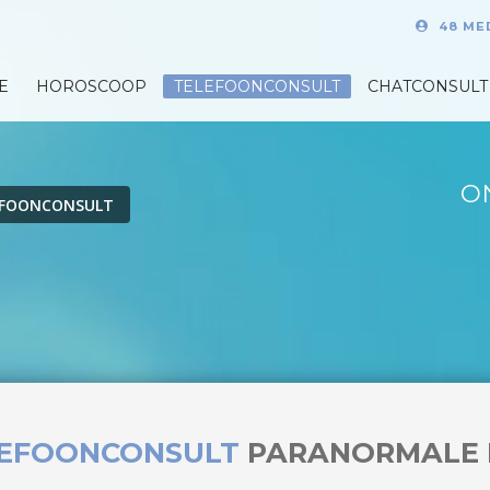
48 ME
E
HOROSCOOP
TELEFOONCONSULT
CHATCONSULT
O
EFOONCONSULT
LEFOONCONSULT
PARANORMALE 