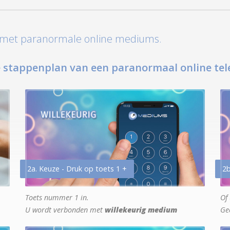
t met paranormale online mediums.
 stappenplan van een paranormaal online tel
2a. Keuze - Druk op toets 1 +
2b
Toets nummer 1 in.
Of 
U wordt verbonden met
willekeurig medium
Ge