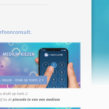
efoonconsult.
. Keuze - Druk op toets 2 +
u drukt op toets 2.
ef nu de
pincode in van een medium