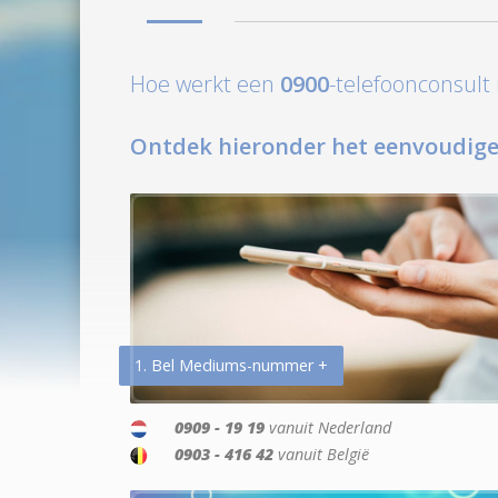
Hoe werkt een
0900
-telefoonconsul
Ontdek hieronder het eenvoudige
1. Bel Mediums-nummer +
0909 - 19 19
vanuit Nederland
0903 - 416 42
vanuit België