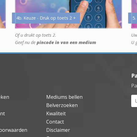
4b. Keuze - Druk op toets 2 +
5.
Of u drukt op toets 2.
Uw
Geef nu de
pincode in van een medium
U 
P
Pa
eken
Mediums bellen
Uw
Belverzoeken
nt
Kwaliteit
Contact
oorwaarden
Disclaimer