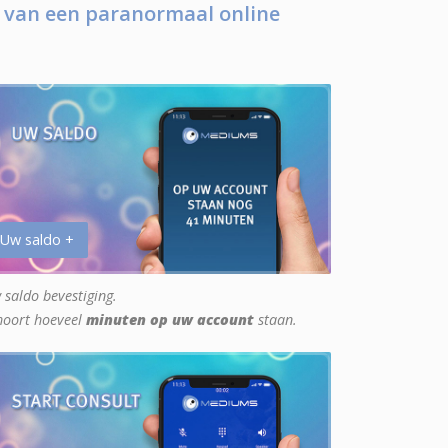
 van een paranormaal online
 Uw saldo +
 saldo bevestiging.
hoort hoeveel
minuten op uw account
staan.