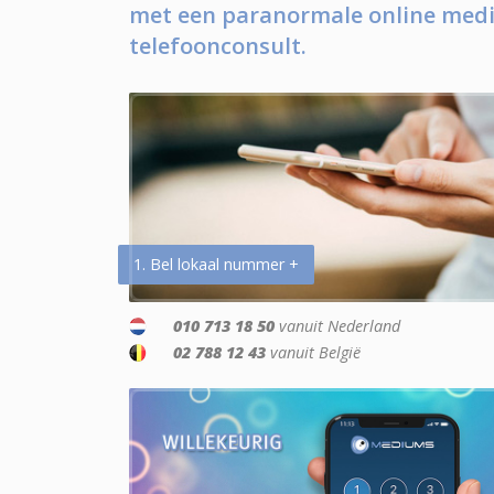
met een paranormale online medi
telefoonconsult.
1. Bel lokaal nummer +
010 713 18 50
vanuit Nederland
02 788 12 43
vanuit België