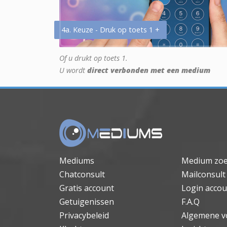
4a. Keuze - Druk op toets 1 +
Of u drukt op toets 1.
U wordt
direct verbonden met een medium
Mediums
Medium zo
Chatconsult
Mailconsult
Gratis account
Login accou
Getuigenissen
F.A.Q
Privacybeleid
Algemene v