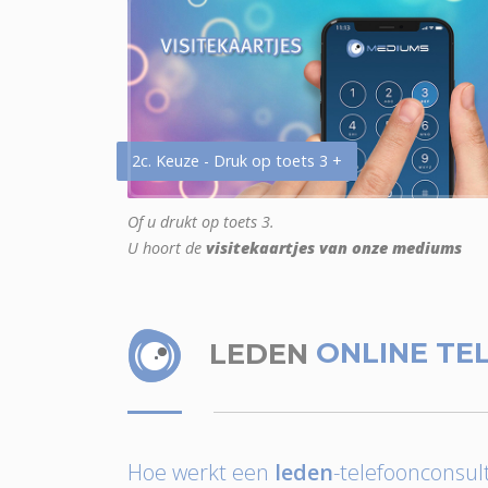
2c. Keuze - Druk op toets 3 +
Of u drukt op toets 3.
U hoort de
visitekaartjes van onze mediums
LEDEN
ONLINE TE
Hoe werkt een
leden
-telefoonconsult