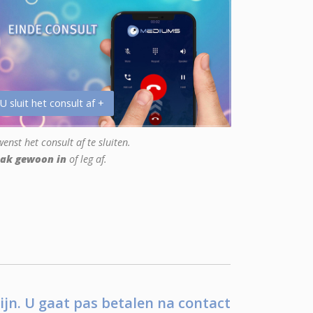
 U sluit het consult af +
enst het consult af te sluiten.
ak gewoon in
of leg af.
ijn. U gaat pas betalen na contact