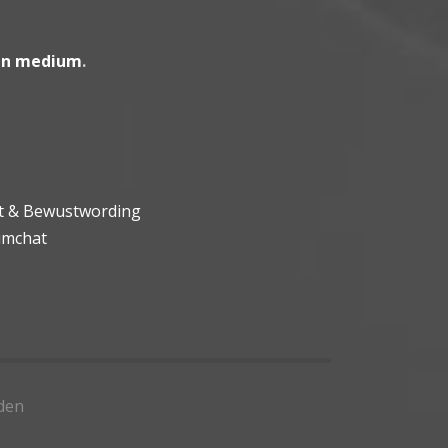
en medium
.
ht & Bewustwording
umchat
den