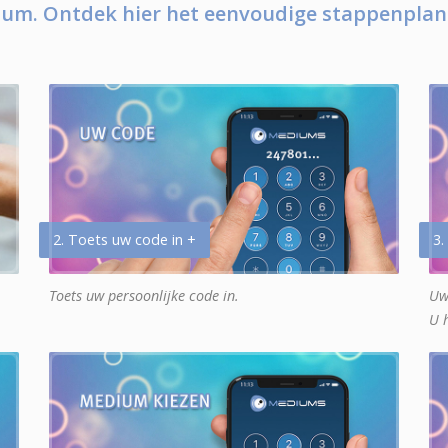
um. Ontdek hier het eenvoudige stappenplan
2. Toets uw code in +
3.
Toets uw persoonlijke code in.
Uw
U 